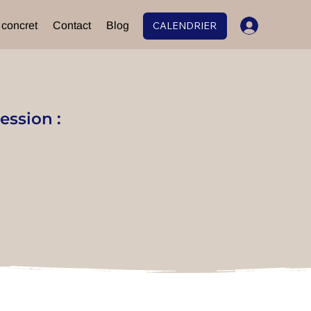
 concret
Contact
Blog
CALENDRIER
.
ession :