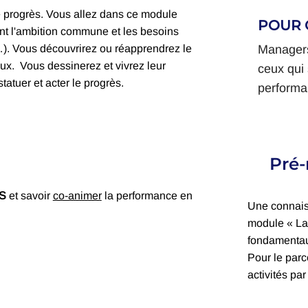
de progrès. Vous allez dans ce module
POUR Q
nt l'ambition commune et les besoins
Managers
). Vous découvrirez ou réapprendrez le
x. Vous dessinerez et vivrez leur
ceux qui 
tatuer et acter le progrès.
performa
Pré-
RS
et savoir
co-animer
la performance en
Une connais
module « La
fondamenta
Pour le parc
activités pa