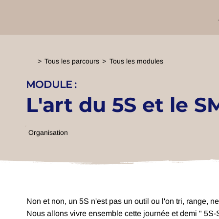
>
Tous les parcours
>
Tous les modules
MODULE :
L'art du 5S et le 
Organisation
Non et non, un 5S n'est pas un outil ou l'on tri, range, net
Nous allons vivre ensemble cette journée et demi " 5