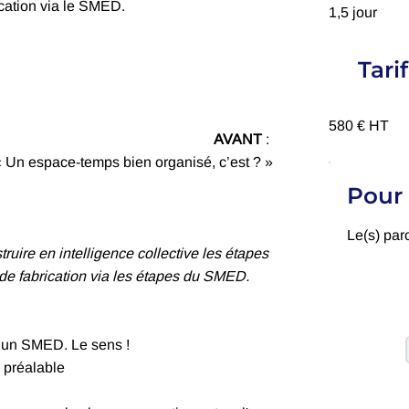
ication via le SMED.
1,5 jour
Tarif
580 € HT
AVANT
:
« Un espace-temps bien organisé, c’est ? »
Pour 
Le(s) par
truire en intelligence collective les étapes
de fabrication via les étapes du SMED.
 un SMED. Le sens !
c préalable