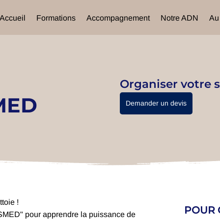
Accueil
Formations
Accompagnement
Notre ADN
Au
Organiser votre s
SMED
Demander un devis
toie !
POUR Q
S-SMED" pour apprendre la puissance de