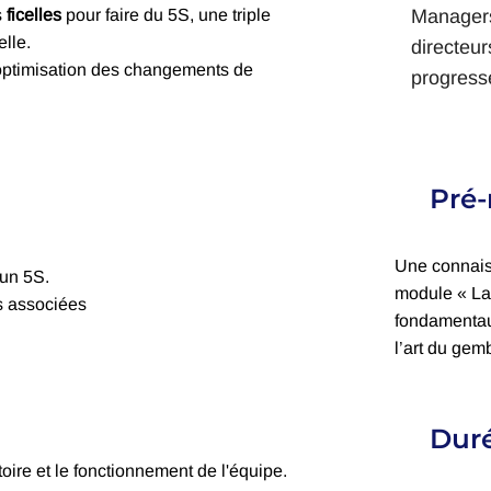
Managers
s
ficelles
pour faire du 5S, une triple
elle.
directeur
optimisation des changements de
progresse
Pré-
Une connais
'un 5S.
module « La
s associées
fondamentau
l’art du gem
Duré
oire et le fonctionnement de l'équipe.