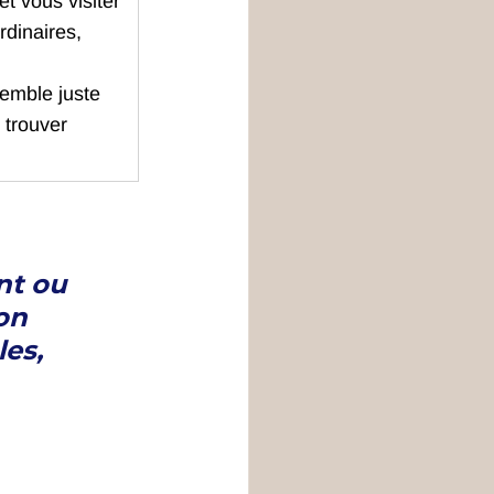
t vous visiter 
rdinaires, 
semble juste 
 trouver 
t ou 
on 
es, 