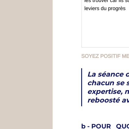
les trouver car ils s
leviers du progrès
SOYEZ POSITIF M
La séance 
chacun se s
expertise, m
reboosté av
b - POUR   QUO