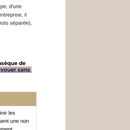
pe, d'une 
treprise, il 
mots séparée), 
insèque de 
avouer sans 
ir les 
ssent une non 
ement. 