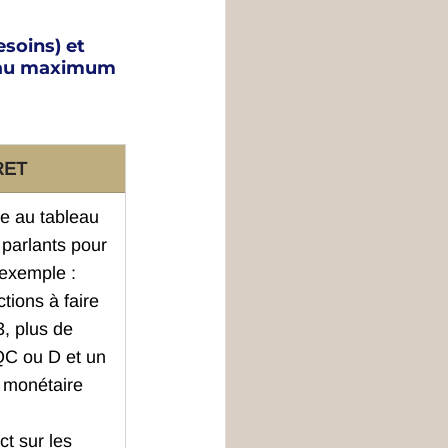
esoins) et 
r au maximum 
RET
e au tableau 
 parlants pour 
( exemple : 
tions à faire 
3, plus de 
MQC ou D et un 
r monétaire 
ct sur les 