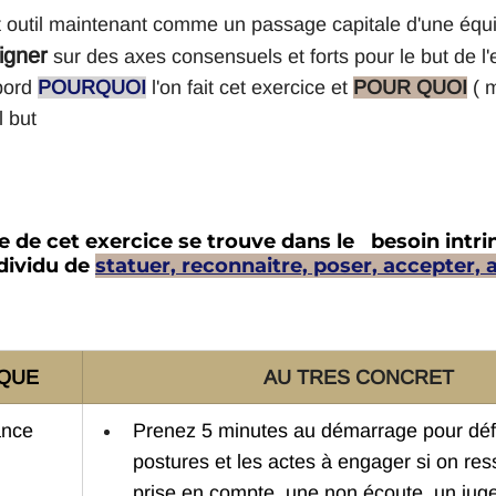
cet outil maintenant comme un passage capitale d'une équi
igner
 sur des axes consensuels et forts pour le but de l'en
bord 
POURQUOI
 l'on fait cet exercice et 
POUR QUOI
 ( 
l but
 
 de cet exercice se trouve dans le   besoin intr
dividu de 
statuer, reconnaitre, poser, accepter, 
ATIQUE
AU TRES CONCRET
ance 
Prenez 5 minutes au démarrage pour défin
postures et les actes à engager si on re
prise en compte, une non écoute, un jug