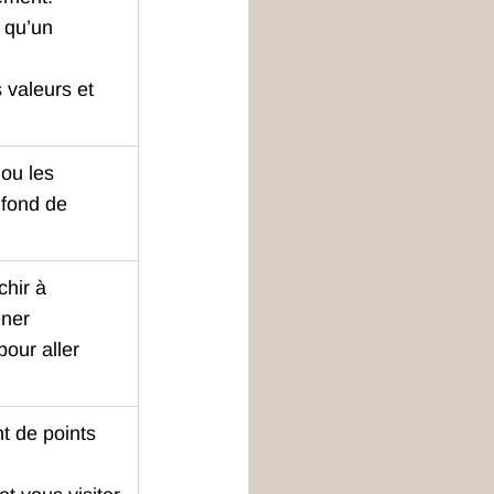
 qu’un 
 valeurs et 
ou les 
 fond de 
chir à 
ener
our aller 
 de points 