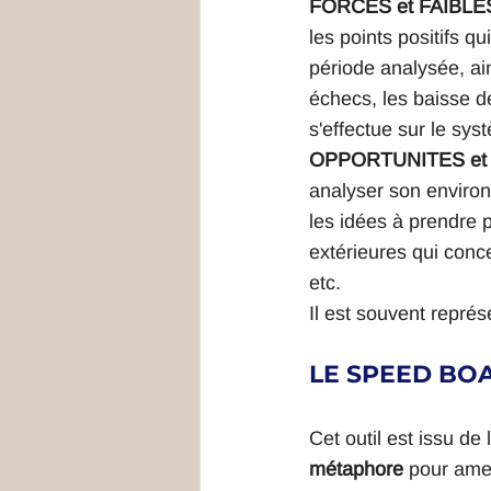
FORCES et FAIBLE
les points positifs qu
période analysée, ain
échecs, les baisse de
s'effectue sur le sys
OPPORTUNITES e
analyser son environ
les idées à prendre p
extérieures qui conc
etc.
Il est souvent repré
LE SPEED BO
Cet outil est issu de 
métaphore
 pour amen