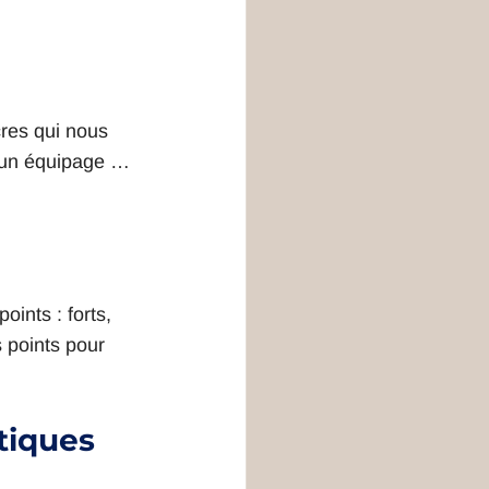
cres qui nous 
? un équipage … 
ints : forts, 
 points pour 
tiques 