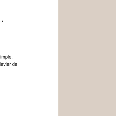
es
simple, 
evier de 