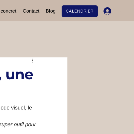
 concret
Contact
Blog
CALENDRIER
.
 une
de visuel, le 
uper outil pour 